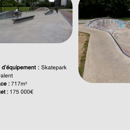
 d’équipement :
Skatepark
valent
ce :
717m²
et :
175 000€