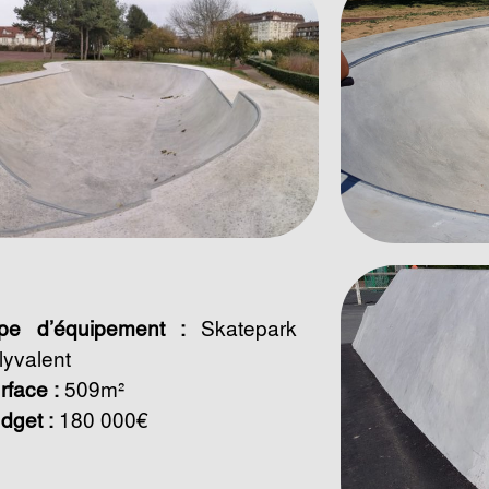
pe d’équipement :
Skatepark
lyvalent
rface :
509m²
dget :
180 000€