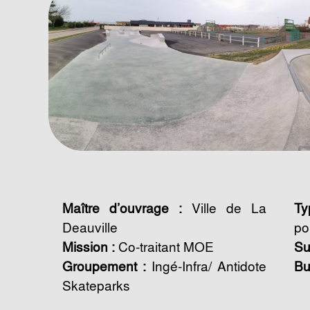
Maître d’ouvrage :
Ville de La
Ty
Deauville
po
Mission :
Co-traitant MOE
Su
Groupement :
Ingé-Infra/ Antidote
Bu
Skateparks